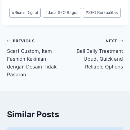
Post
#
Bisnis Digital
#
Jasa SEO Bagus
#
SEO Berkualitas
Tags:
Post
PREVIOUS
NEXT
Scarf Custom, Item
Bali Belly Treatment
navigation
Fashion Kekinian
Ubud, Quick and
dengan Desain Tidak
Reliable Options
Pasaran
Similar Posts