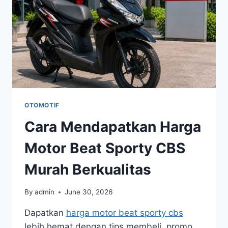
OTOMOTIF
Cara Mendapatkan Harga
Motor Beat Sporty CBS
Murah Berkualitas
By
admin
June 30, 2026
Dapatkan
harga motor beat sporty cbs
lebih hemat dengan tips membeli, promo